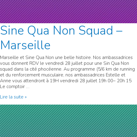
Sine Qua Non Squad –
Marseille
Marseille et Sine Qua Non une belle histoire. Nos ambassadrices
vous donnent RDV le vendredi 28 juillet pour une Sin Qua Non
squad dans la cité phocéenne. Au programme (5/6 km de running
et du renforcement musculaire, nos ambassadrices Estelle et
Anne vous attendront à 19H vendredi 28 juillet 19h 00– 20h 15
Le comptoir …
Sine
Lire la suite »
Qua
Non
Squad
–
Marseille