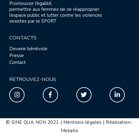
publications
Promouvoir l’égalité,
permettre aux femmes de se réapproprier
l’espace public et lutter contre les violences
sexistes par le SPORT
CONTACTS
Devenir bénévole
Presse
Contact
RETROUVEZ-NOUS
© SINE QUA NON 2021 |
Mentions légales
|
Réalisation :
Meliatis