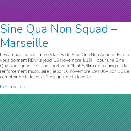
Sine Qua Non Squad –
Marseille
Les ambassadrices marseillaises de Sine Qua Non Anne et Estelle
vous donnent RDV le jeudi 16 Novembre à 19H pour une Sine
Qua Non squad , session sportive mêlant 5/6km de running et du
renforcement musculaire ) jeudi 16 novembre 19h 00– 20h 15 Le
comptoir de la Joliette, 3 bis quai de la Joliette …
Sine
Lire la suite »
Qua
Non
Squad
–
Marseille