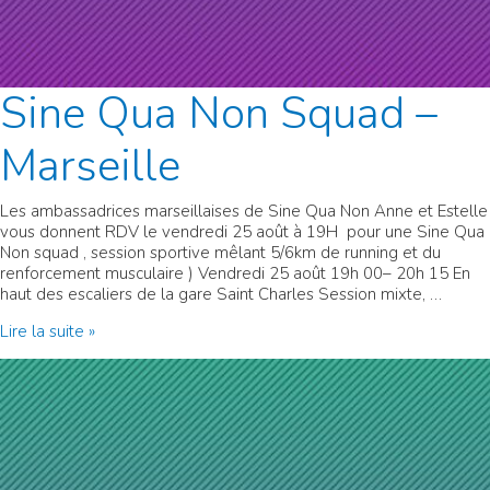
Sine Qua Non Squad –
Marseille
Les ambassadrices marseillaises de Sine Qua Non Anne et Estelle
vous donnent RDV le vendredi 25 août à 19H pour une Sine Qua
Non squad , session sportive mêlant 5/6km de running et du
renforcement musculaire ) Vendredi 25 août 19h 00– 20h 15 En
haut des escaliers de la gare Saint Charles Session mixte, …
Sine
Lire la suite »
Qua
Non
Squad
–
Marseille