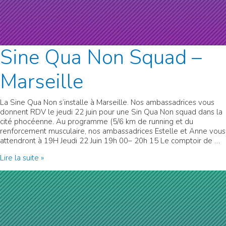
Sine Qua Non Squad –
Marseille
La Sine Qua Non s’installe à Marseille. Nos ambassadrices vous
donnent RDV le jeudi 22 juin pour une Sin Qua Non squad dans la
cité phocéenne. Au programme (5/6 km de running et du
renforcement musculaire, nos ambassadrices Estelle et Anne vous
attendront à 19H Jeudi 22 Juin 19h 00– 20h 15 Le comptoir de …
Sine
Lire la suite »
Qua
Non
Squad
–
Marseille