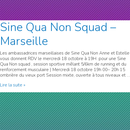
Sine Qua Non Squad –
Marseille
Les ambassadrices marseillaises de Sine Qua Non Anne et Estelle
vous donnent RDV le mercredi 18 octobre à 19H pour une Sine
Qua Non squad , session sportive mêlant 5/6km de running et du
renforcement musculaire ) Mercredi 18 octobre 19h 00– 20h 15
ombrière du vieux port Session mixte, ouverte à tous niveaux et …
Sine
Lire la suite »
Qua
Non
Squad
–
Marseille