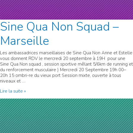
Sine Qua Non Squad –
Marseille
Les ambassadrices marseillaises de Sine Qua Non Anne et Estelle
vous donnent RDV le mercredi 20 septembre à 19H pour une
Sine Qua Non squad , session sportive mêlant 5/6km de running et
du renforcement musculaire ) Mercredi 20 Septembre 19h 00–
20h 15 ombri-re du vieux port Session mixte, ouverte à tous
niveaux et …
Sine
Lire la suite »
Qua
Non
Squad
–
Marseille