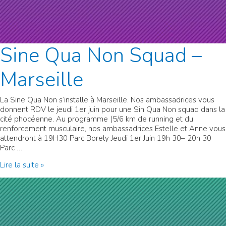
Sine Qua Non Squad –
Marseille
La Sine Qua Non s’installe à Marseille. Nos ambassadrices vous
donnent RDV le jeudi 1er juin pour une Sin Qua Non squad dans la
cité phocéenne. Au programme (5/6 km de running et du
renforcement musculaire, nos ambassadrices Estelle et Anne vous
attendront à 19H30 Parc Borely Jeudi 1er Juin 19h 30– 20h 30
Parc …
Sine
Lire la suite »
Qua
Non
Squad
–
Marseille