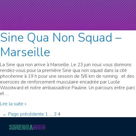
Sine Qua Non Squad –
Marseille
La Sine qua non arrive à Marseille. Le 23 juin nous vous donnons
rendez-vous pour la première Sine qua non squad dans la cité
phocéenne à 19 h pour une session de 5/6 km de running et des
exercices de renforcement musculaire encadrée par Lucile
Woodward et notre ambassadrice Pauline. Un parcours entre parc
et …
Sine
Lire la suite »
Qua
Pagination
←
Page précédente
1
…
3
4
Non
Squad
des
–
Marseille