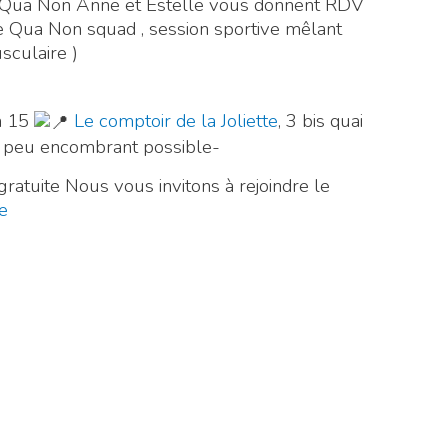
e Qua Non Anne et Estelle vous donnent RDV
 Qua Non squad , session sportive mêlant
sculaire )
h 15
Le comptoir de la Joliette
, 3 bis quai
re peu encombrant possible-
gratuite Nous vous invitons à rejoindre le
e