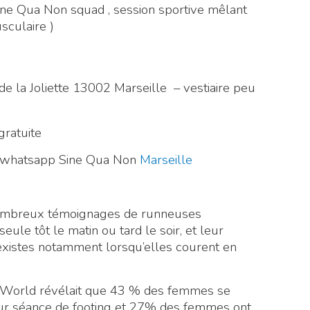
ne Qua Non squad , session sportive mêlant
sculaire )
i de la Joliette 13002 Marseille – vestiaire peu
gratuite
pe whatsapp Sine Qua Non
Marseille
de nombreux témoignages de runneuses
seule tôt le matin ou tard le soir, et leur
existes notamment lorsqu’elles courent en
World révélait que 43 % des femmes se
eur séance de footing et 27% des femmes ont