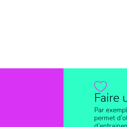
Faire 
Par exempl
permet d’of
d’entraine