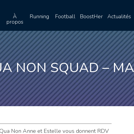
À
Running
Football
BoostHer
Actualités
propos
UA NON SQUAD – MA
e Qua Non Anne et Estelle vous donnent RDV