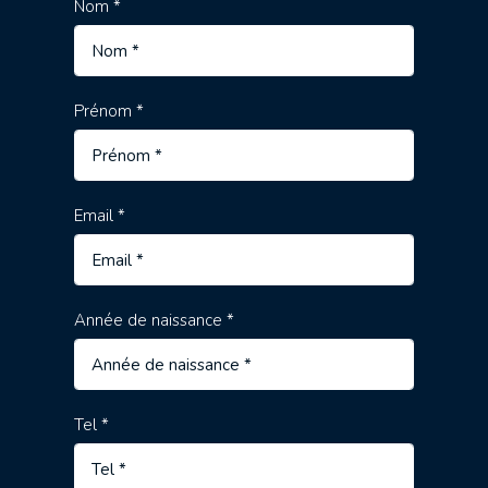
Nom *
Prénom *
Email *
Année de naissance *
Tel *