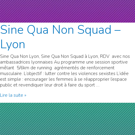
Sine Qua Non Squad –
Lyon
Sine Qua Non Lyon, Sine Qua Non Squad à Lyon, RDV avec nos
ambassadrices lyonnaises Au programme une session sportive
mêlant 5/6km de running agrémentés de renforcement
musculaire. L’objectif : lutter contre les violences sexistes L’idée
est simple : encourager les femmes à se réapproprier l’espace
public et revendiquer leur droit à faire du sport …
Sine
Lire la suite »
Qua
Non
Squad
–
Lyon