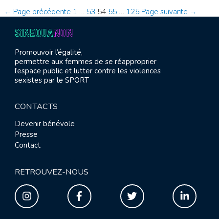
Qua
Pagination
←
Page précédente
1
…
53
54
55
…
125
Page suivante
→
Non
Squad
des
–
Lille
publications
Promouvoir l’égalité,
permettre aux femmes de se réapproprier
l’espace public et lutter contre les violences
sexistes par le SPORT
CONTACTS
Devenir bénévole
Presse
Contact
RETROUVEZ-NOUS