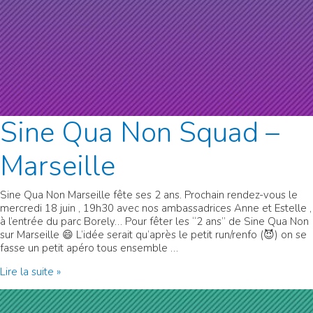
Sine Qua Non Squad –
Marseille
Sine Qua Non Marseille fête ses 2 ans. Prochain rendez-vous le
mercredi 18 juin , 19h30 avec nos ambassadrices Anne et Estelle ,
à l’entrée du parc Borely… Pour fêter les “2 ans” de Sine Qua Non
sur Marseille 😄 L’idée serait qu’après le petit run/renfo (😈) on se
fasse un petit apéro tous ensemble …
Sine
Lire la suite »
Qua
Non
Squad