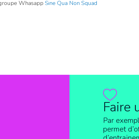
 le groupe Whasapp
Sine Qua Non Squad
Faire 
Par exempl
permet d’of
d’entraine