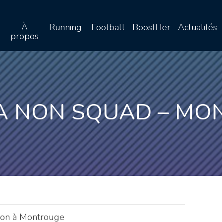
À
Running
Football
BoostHer
Actualités
propos
A NON SQUAD – M
on à Montrouge