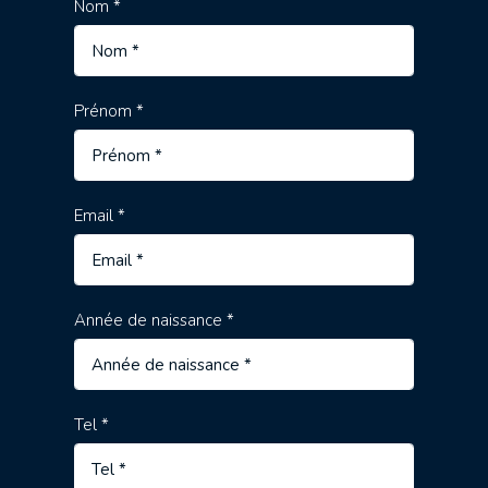
Nom *
Prénom *
Email *
Année de naissance *
Tel *