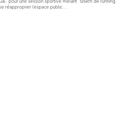
uai, pour une session sportive mêlant 5/6km de running
se réapproprier l’espace public …