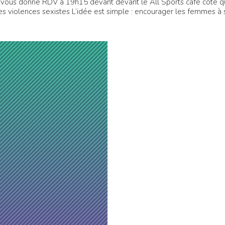
 vous donne RDV à 19h15 devant devant le All Sports café côté q
les violences sexistes L’idée est simple : encourager les femmes à 