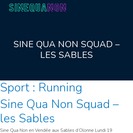
Aller au contenu
SINE QUA NON SQUAD –
LES SABLES
Sport :
Running
Sine Qua Non Squad –
les Sables
Sine Qua Non en Vendée aux Sables d’Olonne Lundi 19