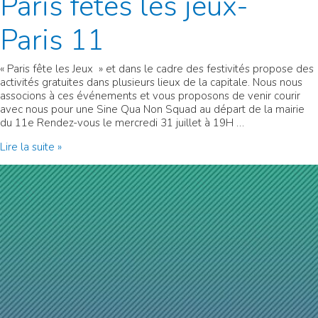
Paris fêtes les jeux-
Paris 11
« Paris fête les Jeux » et dans le cadre des festivités propose des
activités gratuites dans plusieurs lieux de la capitale. Nous nous
associons à ces événements et vous proposons de venir courir
avec nous pour une Sine Qua Non Squad au départ de la mairie
du 11e Rendez-vous le mercredi 31 juillet à 19H …
Sine
Lire la suite »
Qua
Non
Squad
Paris
fêtes
les
jeux-
Paris
11