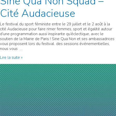
Sine Qua Non Squad –
Cité Audacieuse
Le festival du sport féministe entre le 29 juillet et le 2 août à la
cité Audacieuse pour faire rimer femmes, sport et égalité autour
d’une programmation aussi inspirante qu’éclectique, avec le
soutien de la Mairie de Paris ! Sine Qua Non et ses ambassadrices
vous proposent lors du festival des sessions événementielles,
nous vous …
Sine
Lire la suite »
Qua
Non
Squad
–
Cité
Audacieuse