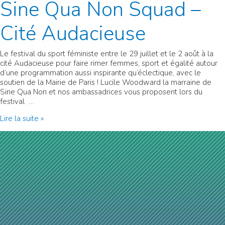
Sine Qua Non Squad –
Cité Audacieuse
Le festival du sport féministe entre le 29 juillet et le 2 août à la
cité Audacieuse pour faire rimer femmes, sport et égalité autour
d’une programmation aussi inspirante qu’éclectique, avec le
soutien de la Mairie de Paris ! Lucile Woodward la marraine de
Sine Qua Non et nos ambassadrices vous proposent lors du
festival …
Sine
Lire la suite »
Qua
Non
Squad
–
Cité
Audacieuse