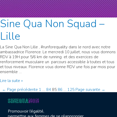
Sine Qua Non Squad –
Lille
La Sine Qua Non Lille , #runforequality dans le nord avec notre
ambassadrice Florence. Le mercredi 10 juillet, nous vous donnons
RDV à 19H pour 5/6 km de running et des exercices de
renforcement musculaire un parcours accessible à toutes et tous
et tous niveaux. Florence vous donne RDV une fois par mois pour
ensemble …
Sine
Lire la suite »
Qua
Pagination
←
Page précédente
1
…
84
85
86
…
125
Page suivante
→
Non
Squad
des
–
Lille
publications
Promouvoir l’égalité,
permettre aux femmes de se réapproprier