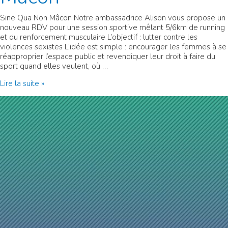
Sine Qua Non Mâcon Notre ambassadrice Alison vous propose un
nouveau RDV pour une session sportive mêlant 5/6km de running
et du renforcement musculaire L’objectif : lutter contre les
violences sexistes L’idée est simple : encourager les femmes à se
réapproprier l’espace public et revendiquer leur droit à faire du
sport quand elles veulent, où …
Sine
Lire la suite »
Qua
Non
Squad
Mâcon