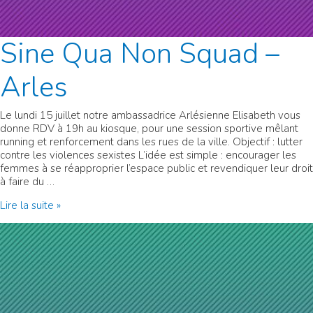
Sine Qua Non Squad –
Arles
Le lundi 15 juillet notre ambassadrice Arlésienne Elisabeth vous
donne RDV à 19h au kiosque, pour une session sportive mêlant
running et renforcement dans les rues de la ville. Objectif : lutter
contre les violences sexistes L’idée est simple : encourager les
femmes à se réapproprier l’espace public et revendiquer leur droit
à faire du …
Sine
Lire la suite »
Qua
Non
Squad
–
Arles