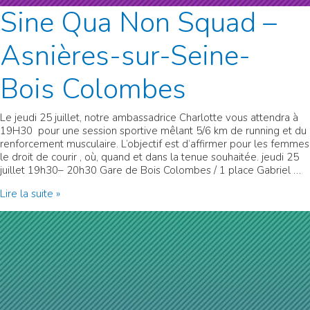
Sine Qua Non Squad –
Asnières-sur-Seine-
Bois Colombes
Le jeudi 25 juillet, notre ambassadrice Charlotte vous attendra à
19H30 pour une session sportive mêlant 5/6 km de running et du
renforcement musculaire. L’objectif est d’affirmer pour les femmes
le droit de courir , où, quand et dans la tenue souhaitée. jeudi 25
juillet 19h30– 20h30 Gare de Bois Colombes / 1 place Gabriel …
Sine
Lire la suite »
Qua
Non
Squad
–
Asnières-
sur-
Seine-
Bois