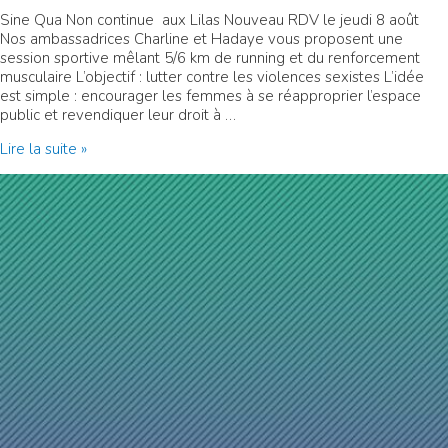
Sine Qua Non continue aux Lilas Nouveau RDV le jeudi 8 août
Nos ambassadrices Charline et Hadaye vous proposent une
session sportive mêlant 5/6 km de running et du renforcement
musculaire L’objectif : lutter contre les violences sexistes L’idée
est simple : encourager les femmes à se réapproprier l’espace
public et revendiquer leur droit à …
Sine
Lire la suite »
Qua
Non
Squad
–
Les
Lilas