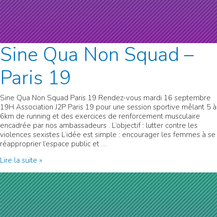
Sine Qua Non Squad –
Paris 19
Sine Qua Non Squad Paris 19 Rendez-vous mardi 16 septembre
19H Association J2P Paris 19 pour une session sportive mêlant 5 à
6km de running et des exercices de renforcement musculaire
encadrée par nos ambassadeurs . L’objectif : lutter contre les
violences sexistes L’idée est simple : encourager les femmes à se
réapproprier l’espace public et …
Sine
Lire la suite »
Qua
Non
Squad
–
Paris
19