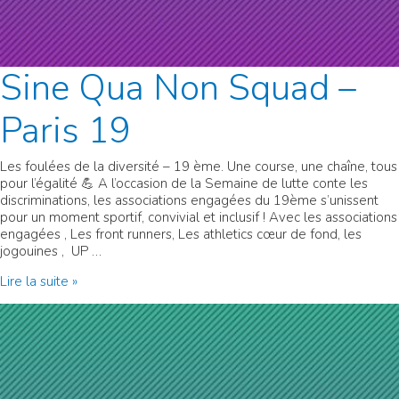
Sine Qua Non Squad –
Paris 19
Les foulées de la diversité – 19 ème. Une course, une chaîne, tous
pour l’égalité 💪 A l’occasion de la Semaine de lutte conte les
discriminations, les associations engagées du 19ème s’unissent
pour un moment sportif, convivial et inclusif ! Avec les associations
engagées , Les front runners, Les athletics cœur de fond, les
jogouines , UP …
Sine
Lire la suite »
Qua
Non
Squad
–
Paris
19