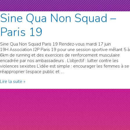
Sine Qua Non Squad –
Paris 19
Sine Qua Non Squad Paris 19 Rendez-vous mardi 17 juin
19H Association J2P Paris 19 pour une session sportive mêlant 5 à
6km de running et des exercices de renforcement musculaire
encadrée par nos ambassadeurs . L’objectif : lutter contre les
violences sexistes L’idée est simple : encourager les femmes à se
réapproprier l’espace public et …
Sine
Lire la suite »
Qua
Non
Squad
–
Paris
19