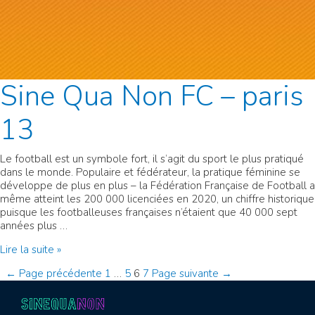
Sine Qua Non FC – paris
13
Le football est un symbole fort, il s’agit du sport le plus pratiqué
dans le monde. Populaire et fédérateur, la pratique féminine se
développe de plus en plus – la Fédération Française de Football a
même atteint les 200 000 licenciées en 2020, un chiffre historique
puisque les footballeuses françaises n’étaient que 40 000 sept
années plus …
Sine
Lire la suite »
Qua
Pagination
←
Page précédente
1
…
5
6
7
Page suivante
→
Non
FC
des
–