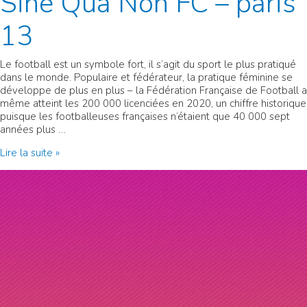
Sine Qua Non FC – paris
13
Le football est un symbole fort, il s’agit du sport le plus pratiqué
dans le monde. Populaire et fédérateur, la pratique féminine se
développe de plus en plus – la Fédération Française de Football a
même atteint les 200 000 licenciées en 2020, un chiffre historique
puisque les footballeuses françaises n’étaient que 40 000 sept
années plus …
Sine
Lire la suite »
Qua
Non
FC
–
paris
13