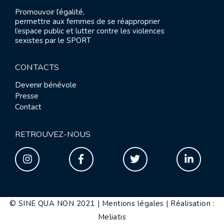
paris
publications
13
Promouvoir l’égalité,
permettre aux femmes de se réapproprier
l’espace public et lutter contre les violences
sexistes par le SPORT
CONTACTS
Devenir bénévole
Presse
Contact
RETROUVEZ-NOUS
© SINE QUA NON 2021 |
Mentions légales
|
Réalisation :
Meliatis