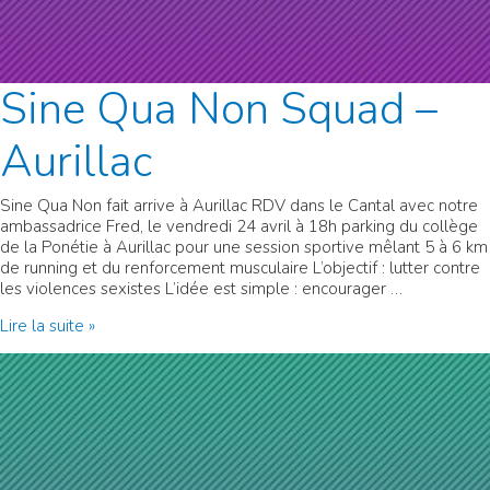
Sine Qua Non Squad –
Aurillac
Sine Qua Non fait arrive à Aurillac RDV dans le Cantal avec notre
ambassadrice Fred, le vendredi 24 avril à 18h parking du collège
de la Ponétie à Aurillac pour une session sportive mêlant 5 à 6 km
de running et du renforcement musculaire L’objectif : lutter contre
les violences sexistes L’idée est simple : encourager …
Sine
Lire la suite »
Qua
Non
Squad
–
Aurillac