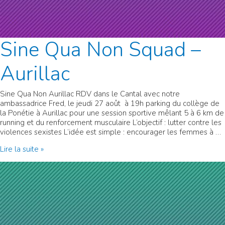
Sine Qua Non Squad –
Aurillac
Sine Qua Non Aurillac RDV dans le Cantal avec notre
ambassadrice Fred, le jeudi 27 août à 19h parking du collège de
la Ponétie à Aurillac pour une session sportive mêlant 5 à 6 km de
running et du renforcement musculaire L’objectif : lutter contre les
violences sexistes L’idée est simple : encourager les femmes à …
Sine
Lire la suite »
Qua
Non
Squad
–
Aurillac