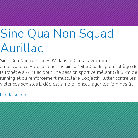
Sine Qua Non Squad –
Aurillac
Sine Qua Non Aurillac RDV dans le Cantal avec notre
ambassadrice Fred, le jeudi 18 juin à 18h30 parking du collège de
la Ponétie à Aurillac pour une session sportive mêlant 5 à 6 km de
running et du renforcement musculaire L’objectif : lutter contre les
violences sexistes L’idée est simple : encourager les femmes à …
Sine
Lire la suite »
Qua
Non
Squad
–
Aurillac