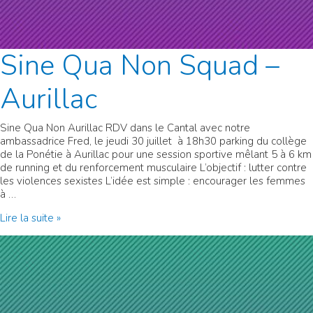
Sine Qua Non Squad –
Aurillac
Sine Qua Non Aurillac RDV dans le Cantal avec notre
ambassadrice Fred, le jeudi 30 juillet à 18h30 parking du collège
de la Ponétie à Aurillac pour une session sportive mêlant 5 à 6 km
de running et du renforcement musculaire L’objectif : lutter contre
les violences sexistes L’idée est simple : encourager les femmes
à …
Sine
Lire la suite »
Qua
Non
Squad
–
Aurillac