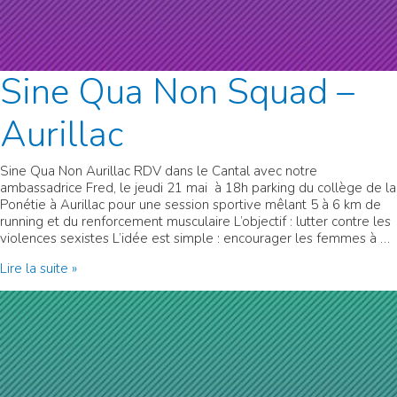
Sine Qua Non Squad –
Aurillac
Sine Qua Non Aurillac RDV dans le Cantal avec notre
ambassadrice Fred, le jeudi 21 mai à 18h parking du collège de la
Ponétie à Aurillac pour une session sportive mêlant 5 à 6 km de
running et du renforcement musculaire L’objectif : lutter contre les
violences sexistes L’idée est simple : encourager les femmes à …
Sine
Lire la suite »
Qua
Non
Squad
–
Aurillac