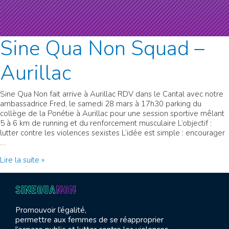
Sine Qua Non Squad –
Aurillac
Sine Qua Non fait arrive à Aurillac RDV dans le Cantal avec notre
ambassadrice Fred, le samedi 28 mars à 17h30 parking du
collège de la Ponétie à Aurillac pour une session sportive mêlant
5 à 6 km de running et du renforcement musculaire L’objectif :
lutter contre les violences sexistes L’idée est simple : encourager
…
Sine
Lire la suite »
Qua
Non
Squad
–
Aurillac
Promouvoir l’égalité,
permettre aux femmes de se réapproprier