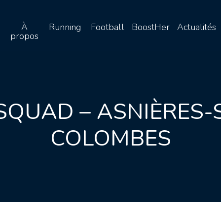
À
Running
Football
BoostHer
Actualités
propos
SQUAD – ASNIÈRES-S
COLOMBES