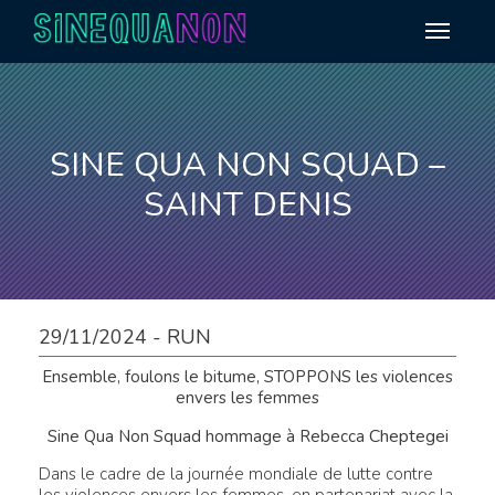
Aller au contenu
SINE QUA NON SQUAD –
SAINT DENIS
29/11/2024 - RUN
Ensemble, foulons le bitume, STOPPONS les violences
envers les femmes
Cheptegei
Sine Qua Non Squad hommage à Rebecca
Dans le cadre de la journée mondiale de lutte contre
les violences envers les femmes, en partenariat avec la