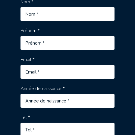
Nom *
Prénom *
Email *
Année de naissance *
Tel *