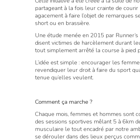
Cette initiative a été créée à la suite 
partageant à la fois leur crainte de courir 
agacement à faire l’objet de remarques s
short ou en brassière.
Une étude menée en 2015 par Runner’s 
disent victimes de harcèlement durant l
tout simplement arrêté la course à pied p
L’idée est simple : encourager les femmes
revendiquer leur droit à faire du sport qu
tenue qu’elles veulent.
Comment ça marche ?
Chaque mois, femmes et hommes sont con
des sessions sportives mêlant 5 à 6km d
musculaire le tout encadré par notre amba
se dérouler dans des lieux perçus comm