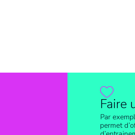
Faire 
Par exempl
permet d’of
d’entraine