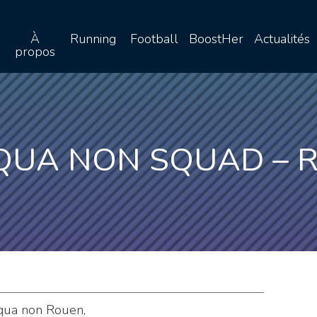
À
Running
Football
BoostHer
Actualités
propos
 QUA NON SQUAD – 
qua non Rouen,