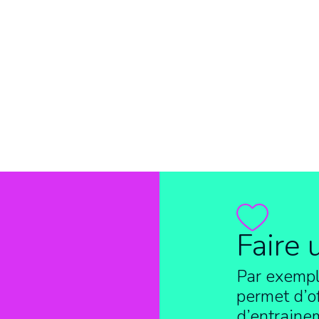
Faire 
Par exempl
permet d’of
d’entraine