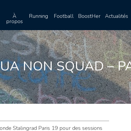
À
Running
Football
BoostHer
Actualités
propos
QUA NON SQUAD – PA
nde Stalingrad Paris 19 pour des sessions