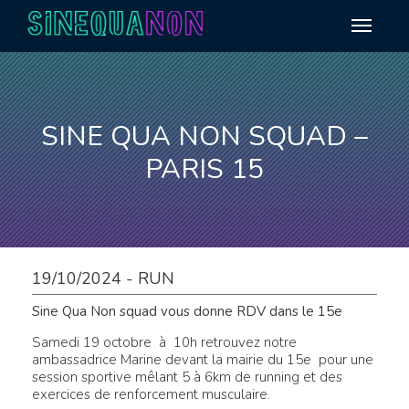
Aller au contenu
SINE QUA NON SQUAD –
PARIS 15
19/10/2024 - RUN
Sine Qua Non squad vous donne RDV dans le 15e
Samedi 19 octobre à 10h retrouvez notre
ambassadrice Marine devant la mairie du 15e pour une
session sportive mêlant 5 à 6km de running et des
exercices de renforcement musculaire.