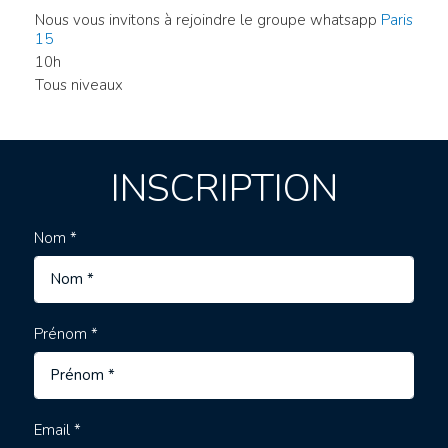
Nous vous invitons à rejoindre le groupe whatsapp
Paris
15
10h
Tous niveaux
INSCRIPTION
Nom *
Prénom *
Email *