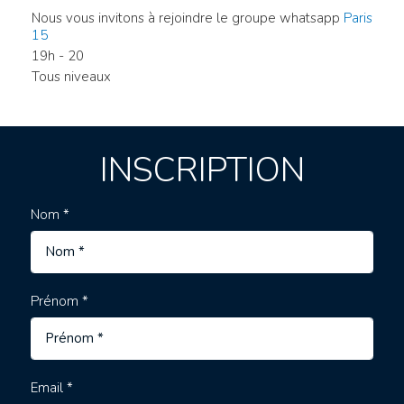
Nous vous invitons à rejoindre le groupe whatsapp
Paris
15
19h - 20
Tous niveaux
INSCRIPTION
Nom *
Prénom *
Email *