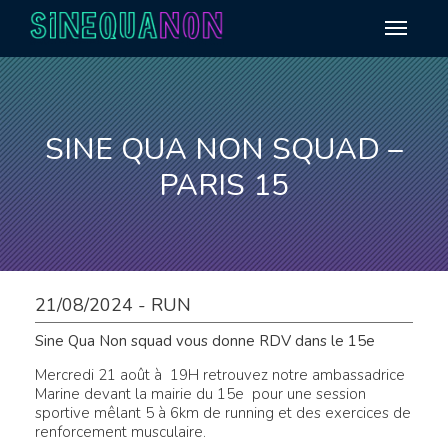
Aller au contenu
SINE QUA NON SQUAD –
PARIS 15
21/08/2024 - RUN
Sine Qua Non squad vous donne RDV dans le 15e
Mercredi 21 août à 19H retrouvez notre ambassadrice
Marine devant la mairie du 15e pour une session
sportive mêlant 5 à 6km de running et des exercices de
renforcement musculaire.