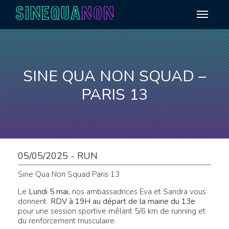
Aller au contenu
SINE QUA NON SQUAD –
PARIS 13
05/05/2025 - RUN
Sine Qua Non Squad Paris 13
Le
Lundi 5 mai
,
nos ambassadrices Eva et Sandra vous
donnent
RDV à 19H au départ de la mairie du 13e
pour une session sportive mêlant 5/6 km de running et
du renforcement musculaire.