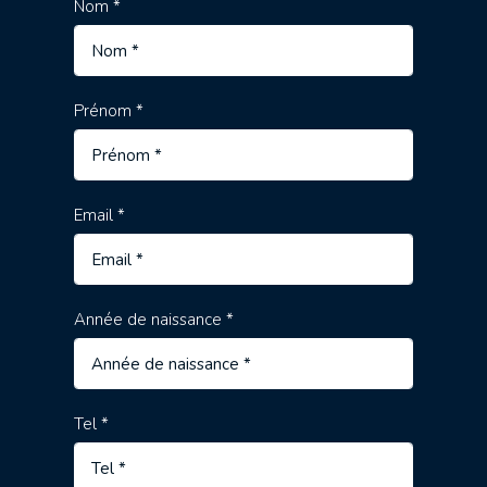
Nom *
Prénom *
Email *
Année de naissance *
Tel *