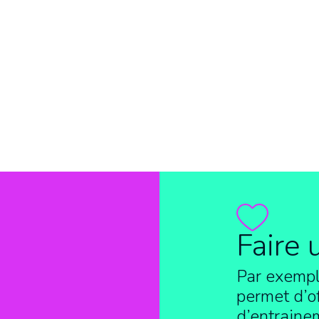
Faire 
Par exempl
permet d’of
d’entraine