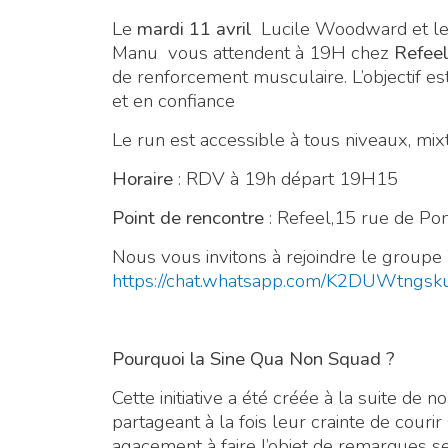
Le
mardi 11 avril
Lucile Woodward et le
Manu vous attendent à 19H chez
Refeel
de renforcement musculaire. L’objectif est
et en confiance
Le run est accessible à tous niveaux, mixt
Horaire
: RDV à 19h départ 19H15
Point de rencontre
: Refeel,15 rue de Po
Nous vous invitons à rejoindre le group
https://chat.whatsapp.com/K2DUWtngs
Pourquoi la Sine Qua Non Squad ?
Cette initiative a été créée à la suite 
partageant à la fois leur crainte de courir 
agacement à faire l’objet de remarques s