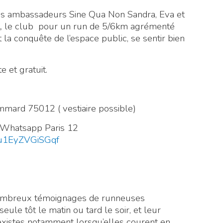
s ambassadeurs Sine Qua Non Sandra, Eva et
,
le club pour un run de 5/6km agrémenté
 la conquête de l’espace public, se sentir bien
e et gratuit.
mmard 75012 ( vestiaire possible)
e Whatsapp Paris 12
ku1EyZVGiSGqf
de nombreux témoignages de runneuses
seule tôt le matin ou tard le soir, et leur
existes notamment lorsqu’elles courent en