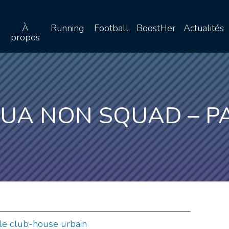
À
Running
Football
BoostHer
Actualités
propos
QUA NON SQUAD – PA
 le club-house urbain