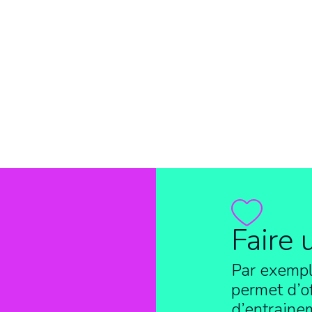
Faire 
Par exempl
permet d’of
d’entraine