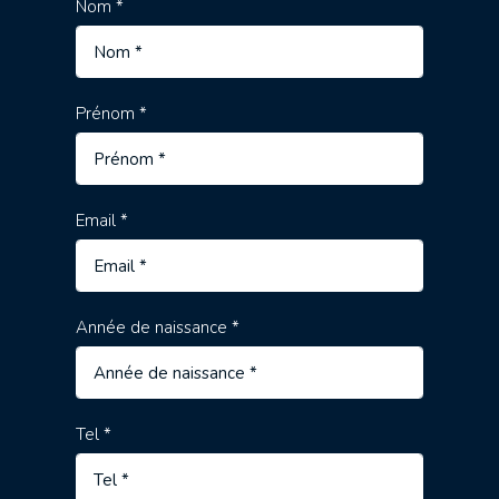
Nom *
Prénom *
Email *
Année de naissance *
Tel *