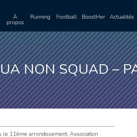
À
Running
Football
BoostHer
Actualités
propos
QUA NON SQUAD – PA
 le 11ème arrondissement, Association