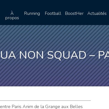
À
Running
Football
BoostHer
Actualités
propos
QUA NON SQUAD – PA
centre Paris Anim de la Grange aux Belles