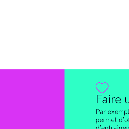
Faire 
Par exempl
permet d’of
d’entraine