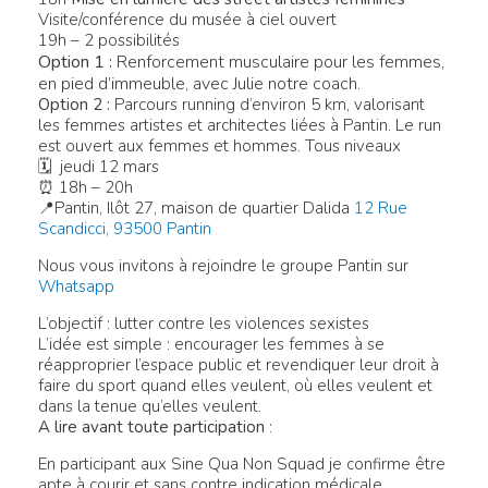
Visite/conférence du musée à ciel ouvert
19h – 2 possibilités
Option 1 :
Renforcement musculaire pour les femmes,
en pied d’immeuble, avec Julie notre coach.
Option 2 :
Parcours running d’environ 5 km, valorisant
les femmes artistes et architectes liées à Pantin. Le run
est ouvert aux femmes et hommes. Tous niveaux
🗓 jeudi 12 mars
⏰ 18h – 20h
📍Pantin, Ilôt 27, maison de quartier Dalida
12 Rue
Scandicci, 93500 Pantin
Nous vous invitons à rejoindre le groupe Pantin sur
Whatsapp
L’objectif : lutter contre les violences sexistes
L’idée est simple : encourager les femmes à se
réapproprier l’espace public et revendiquer leur droit à
faire du sport quand elles veulent, où elles veulent et
dans la tenue qu’elles veulent.
A lire avant toute participation
:
En participant aux Sine Qua Non Squad je confirme être
apte à courir et sans contre indication médicale,