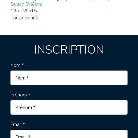
Squad Orléans
19h - 20h15
Tous niveaux
INSCRIPTION
Nom *
Prénom *
Email *