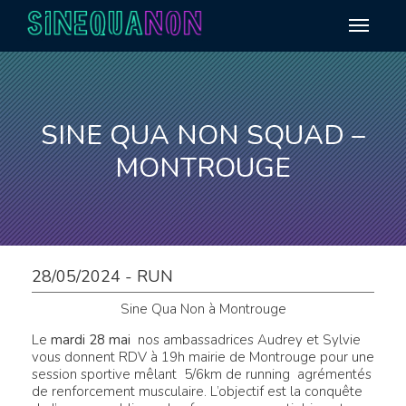
Aller au contenu
SINE QUA NON SQUAD –
MONTROUGE
28/05/2024 - RUN
Sine Qua Non à Montrouge
Le
mardi 28 mai
nos ambassadrices Audrey et Sylvie
vous donnent RDV à 19h mairie de Montrouge pour une
session sportive mêlant 5/6km de running agrémentés
de renforcement musculaire. L’objectif est la conquête