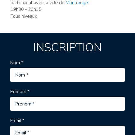
partenariat avec la ville de
Montrouge
19h00 - 20h15
Tous niveaux
INSCRIPTION
Nom *
Prénom *
Email *