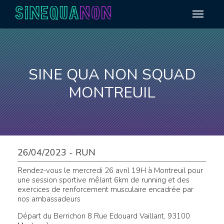
Aller au contenu
SINE QUA NON SQUAD
MONTREUIL
26/04/2023 - RUN
Rendez-vous le mercredi 26 avril 19H à Montreuil pour
une session sportive mêlant 6km de running et des
exercices de renforcement musculaire encadrée par
nos ambassadeurs
Départ du Berrichon 8 Rue Edouard Vaillant, 93100