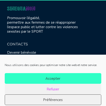
Promouvoir l’égalité,
permettre aux femmes de se réapproprier
l’espace public et lutter contre les violences
sexistes par le SPORT
CONTACTS
Devenir bénévole
Presse
Contact
Nous utilisons des cookies pour optimiser notre site web et notre service.
RETROUVEZ-NOUS
Accepter
Refuser
Préférences
© SINE QUA NON 2021 |
Mentions légales
|
Réalisation :