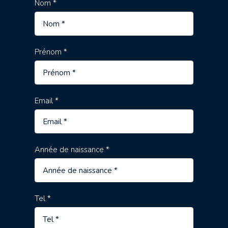
Nom *
Prénom *
Email *
Année de naissance *
Tel *