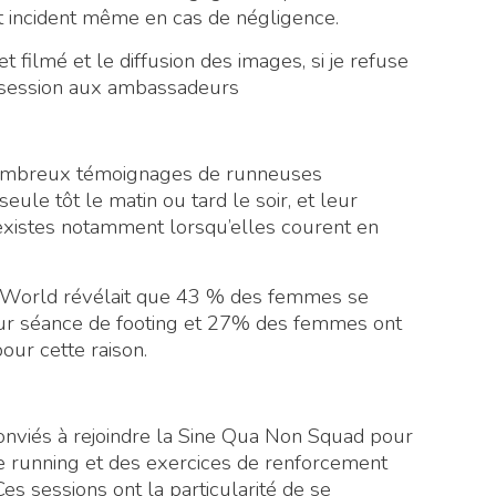
t incident même en cas de négligence.
 filmé et le diffusion des images, si je refuse
a session aux ambassadeurs
de nombreux témoignages de runneuses
seule tôt le matin ou tard le soir, et leur
existes notamment lorsqu’elles courent en
World révélait que 43 % des femmes se
eur séance de footing et 27% des femmes ont
our cette raison.
viés à rejoindre la Sine Qua Non Squad pour
e running et des exercices de renforcement
 sessions ont la particularité de se