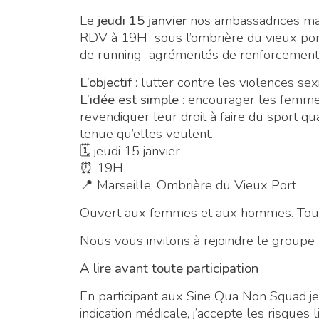
Le
jeudi 15 janvier
nos ambassadrices mar
RDV à 19H sous l’ombrière du vieux por
de running agrémentés de renforcement
L’objectif
: lutter contre les violences sex
L’idée est simple
: encourager les femmes
revendiquer leur droit à faire du sport qu
tenue qu’elles veulent.
🗓 jeudi 15 janvier
⏰ 19H
📍 Marseille, Ombrière du Vieux Port
Ouvert aux femmes et aux hommes. Tous 
Nous vous invitons à rejoindre le grou
A lire avant toute participation
:
En participant aux Sine Qua Non Squad je 
indication médicale, j’accepte les risques l