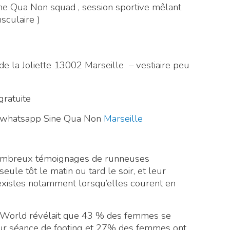
e Qua Non squad , session sportive mêlant
sculaire )
i de la Joliette 13002 Marseille – vestiaire peu
gratuite
pe whatsapp Sine Qua Non
Marseille
de nombreux témoignages de runneuses
seule tôt le matin ou tard le soir, et leur
existes notamment lorsqu’elles courent en
World révélait que 43 % des femmes se
eur séance de footing et 27% des femmes ont