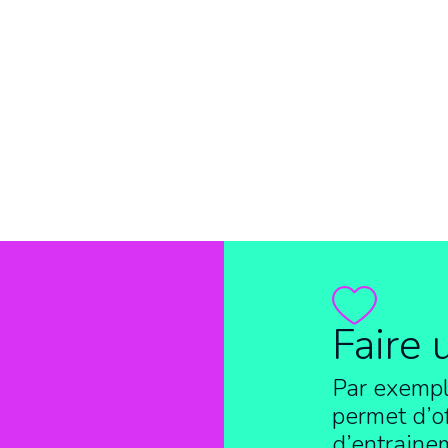
Faire 
Par exempl
permet d’of
d’entraine