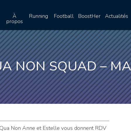
À
Running
Football
BoostHer
Actualités
propos
UA NON SQUAD – MA
e Qua Non Anne et Estelle vous donnent RDV