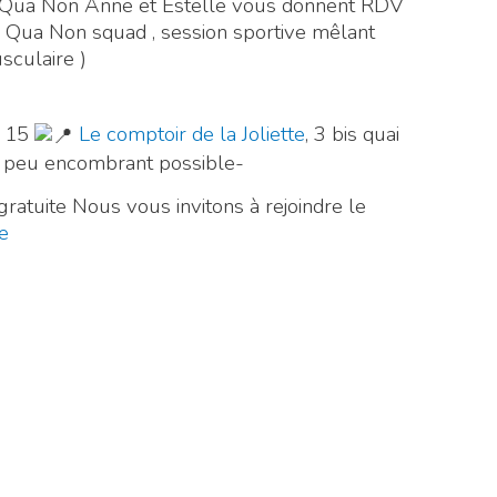
e Qua Non Anne et Estelle vous donnent RDV
 Qua Non squad , session sportive mêlant
sculaire )
h 15
Le comptoir de la Joliette
, 3 bis quai
re peu encombrant possible-
gratuite Nous vous invitons à rejoindre le
e