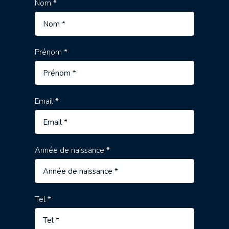
Nom *
Prénom *
Email *
Année de naissance *
Tel *