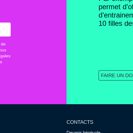
permet d’o
d’entrainem
10 filles d
 de
vous
égales
es
FAIRE UN D
CONTACTS
Devenir bénévole