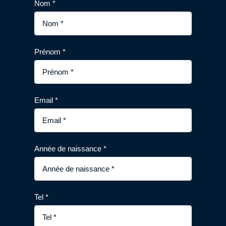
Nom *
Prénom *
Email *
Année de naissance *
Tel *