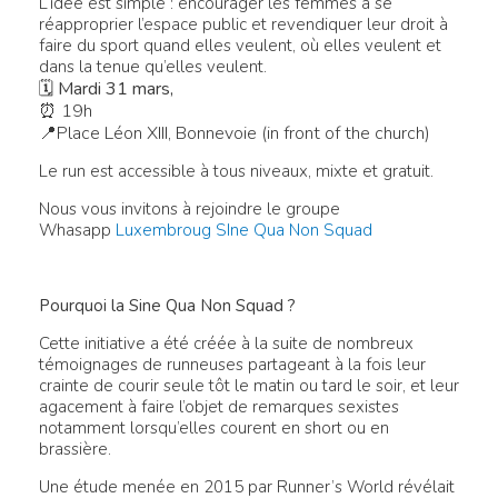
L’idée est simple : encourager les femmes à se
réapproprier l’espace public et revendiquer leur droit à
faire du sport quand elles veulent, où elles veulent et
dans la tenue qu’elles veulent.
🗓
Mardi 31 mars,
⏰ 19h
📍Place Léon XIII, Bonnevoie (in front of the church)
Le run est accessible à tous niveaux, mixte et gratuit.
Nous vous invitons à rejoindre le groupe
Whasapp
Luxembroug SIne Qua Non Squad
Pourquoi la Sine Qua Non Squad ?
Cette initiative a été créée à la suite de nombreux
témoignages de runneuses partageant à la fois leur
crainte de courir seule tôt le matin ou tard le soir, et leur
agacement à faire l’objet de remarques sexistes
notamment lorsqu’elles courent en short ou en
brassière.
Une étude menée en 2015 par Runner’s World révélait