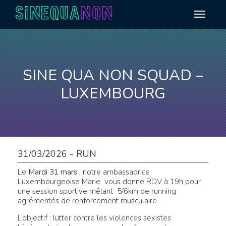
Aller au contenu
SINE QUA NON SQUAD –
LUXEMBOURG
31/03/2026 - RUN
Le
Mardi 31 mars ,
notre ambassadrice
Luxembourgeoise Marie vous donne RDV à 19h pour
une session sportive mêlant 5/6km de running
agrémentés de renforcement musculaire.
L’objectif : lutter contre les violences sexistes