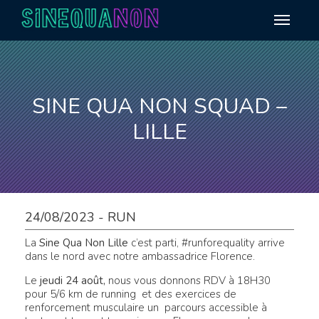
Aller au contenu
SINE QUA NON SQUAD –
LILLE
24/08/2023 - RUN
La
Sine Qua Non Lille
c’est parti, #runforequality arrive
dans le nord avec notre ambassadrice Florence.
Le
jeudi 24 août,
nous vous donnons RDV à 18H30
pour 5/6 km de running et des exercices de
renforcement musculaire un parcours accessible à