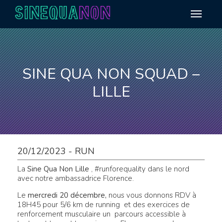
Aller au contenu
SINE QUA NON SQUAD –
LILLE
20/12/2023 - RUN
La
Sine Qua Non Lille
, #runforequality dans le nord
avec notre ambassadrice Florence.
Le
mercredi 20 décembre
,
nous vous donnons RDV à
18H45 pour 5/6 km de running et des exercices de
renforcement musculaire un parcours accessible à