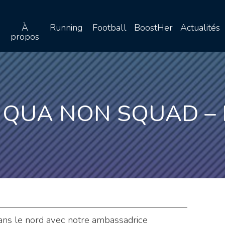
À
Running
Football
BoostHer
Actualités
propos
 QUA NON SQUAD – 
dans le nord avec notre ambassadrice