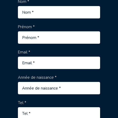
Nom *
Prénom *
Email *
Année de naissance *
Tel *