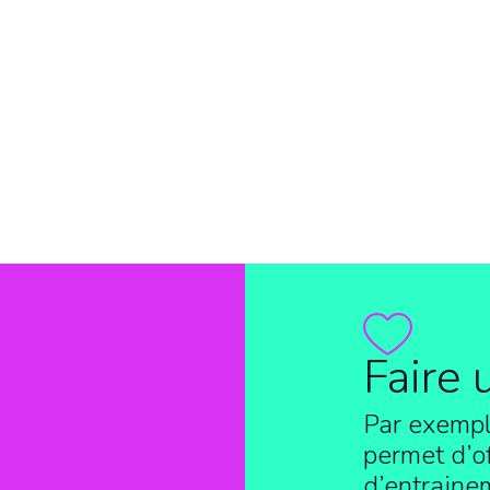
Faire 
Par exempl
permet d’of
d’entraine