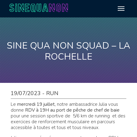
Aller au contenu
SINE QUA NON SQUAD – LA
ROCHELLE
19/07/2023 - RUN
Le
mercredi 19 juillet,
notre ambassadrice Julia vous
donne
RDV à 19H au port de pêche de chef de baie
pour une session sportive de 5/6 km de running et des
exercices de renforcement musculaire en parcours
accessible à toutes et tous et tous niveaux.