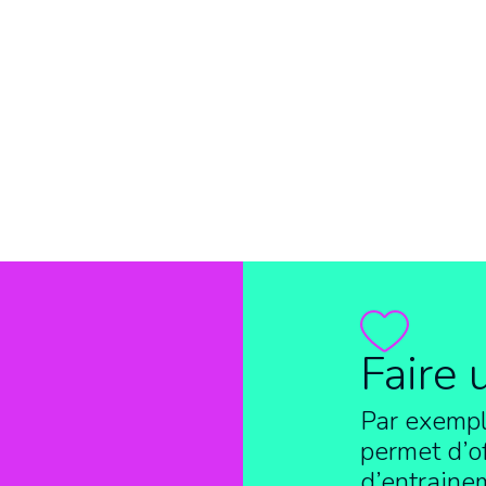
Faire 
Par exempl
permet d’of
d’entraine