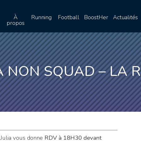
À
Running
Football
BoostHer
Actualités
propos
A NON SQUAD – LA 
Julia vous donne
RDV à 18H30 devant