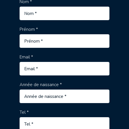
Nom *
Prénom *
Email *
Année de naissance *
Tel *