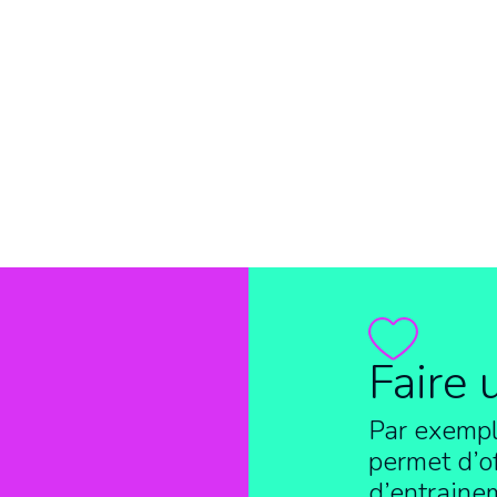
Faire 
Par exempl
permet d’of
d’entraine