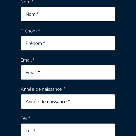
Nom *
Prénom *
Email *
Année de naissance *
Tel *