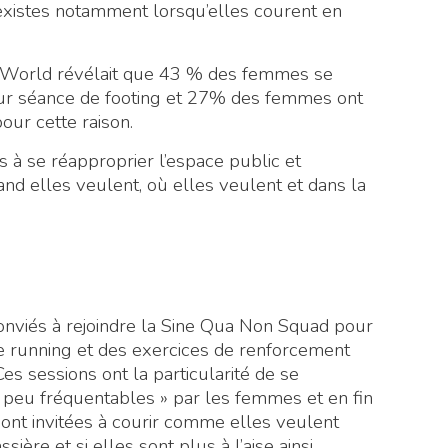
existes notamment lorsqu’elles courent en
World révélait que 43 % des femmes se
eur séance de footing et 27% des femmes ont
our cette raison.
 à se réapproprier l’espace public et
and elles veulent, où elles veulent et dans la
viés à rejoindre la Sine Qua Non Squad pour
e running et des exercices de renforcement
 sessions ont la particularité de se
peu fréquentables » par les femmes et en fin
s sont invitées à courir comme elles veulent
ère et si elles sont plus à l’aise ainsi.