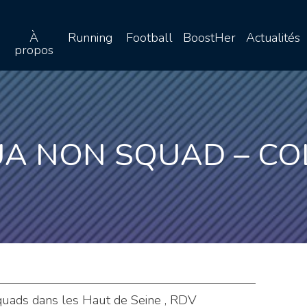
À
Running
Football
BoostHer
Actualités
propos
UA NON SQUAD – C
squads dans les Haut de Seine , RDV