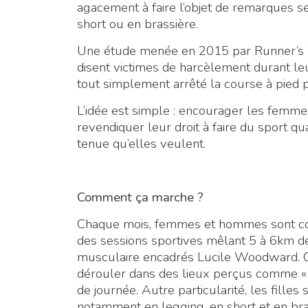
agacement à faire l’objet de remarques s
short ou en brassière.
Une étude menée en 2015 par Runner’s 
disent victimes de harcèlement durant l
tout simplement arrêté la course à pied p
L’idée est simple : encourager les femmes
revendiquer leur droit à faire du sport qu
tenue qu’elles veulent.
Comment ça marche ?
Chaque mois, femmes et hommes sont con
des sessions sportives mêlant 5 à 6km d
musculaire encadrés Lucile Woodward. Ces
dérouler dans des lieux perçus comme « 
de journée. Autre particularité, les fille
notamment en legging, en short et en brassi