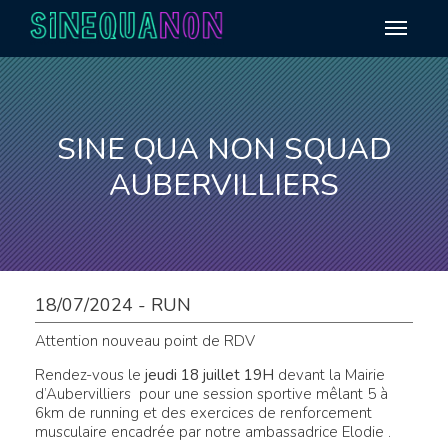
Aller au contenu
SINE QUA NON SQUAD
AUBERVILLIERS
18/07/2024 - RUN
Attention nouveau point de RDV
Rendez-vous le
jeudi 18 juillet 19H
devant la Mairie
d’Aubervilliers pour une session sportive mêlant 5 à
6km de running et des exercices de renforcement
musculaire encadrée par notre ambassadrice Elodie .