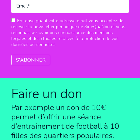
En renseignant votre adresse email vous acceptez de
recevoir la newsletter périodique de SineQuaNon et vous
reconnaissez avoir pris connaissance des mentions
légales et des clauses relatives à la protection de vos
données personnelles.
Faire un don
Par exemple un don de 10€
permet d’offrir une séance
d’entrainement de football à
10
filles des quartiers populaires.