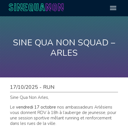
Aller au contenu
SINE QUA NON SQUAD –
ARLES
17/10/2025 - RUN
Sine Qua Non Arles,
Le
vendredi 17 octobre
nos ambassadeurs Arlésiens
vous donnent RDV à 18h à l’auberge de jeunesse
,
pour
une session sportive mêlant running et renforcement
dans les rues de la ville.