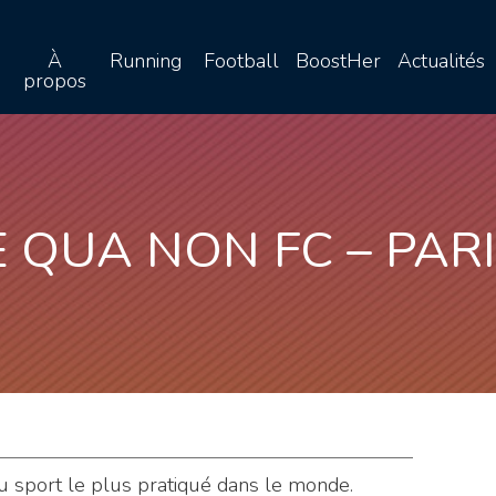
À
Running
Football
BoostHer
Actualités
propos
E QUA NON FC – PARI
 du sport le plus pratiqué dans le monde.