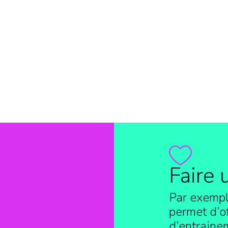
Faire 
Par exempl
permet d’of
d’entraine