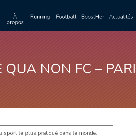
À
Running
Football
BoostHer
Actualités
propos
E QUA NON FC – PARI
 du sport le plus pratiqué dans le monde.