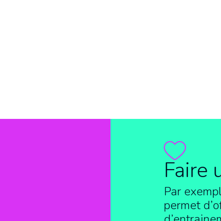
Faire 
Par exempl
permet d’of
d’entraine