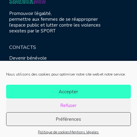
Promouvoir l’égalité,
permettre aux femmes de se réapproprier
l’espace public et lutter contre les violences
sexistes par le SPORT
CONTACTS
Devenir bénévole
Presse
Contact
Nous utilisons des cookies pour optimiser notre site web et notre service.
RETROUVEZ-NOUS
Accepter
Refuser
Préférences
© SINE QUA NON 2021 |
Mentions légales
|
Réalisation :
Politique de cookies
Mentions légales
Meliatis