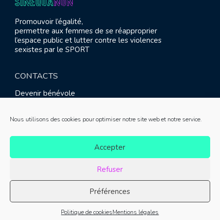
Promouvoir l’égalité,
permettre aux femmes de se réapproprier
l’espace public et lutter contre les violences
sexistes par le SPORT
CONTACTS
Devenir bénévole
Presse
Contact
Nous utilisons des cookies pour optimiser notre site web et notre service.
RETROUVEZ-NOUS
Accepter
Refuser
Préférences
© SINE QUA NON 2021 |
Mentions légales
|
Réalisation :
Politique de cookies
Mentions légales
Meliatis