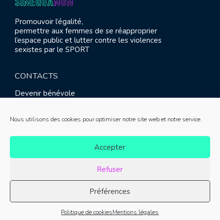
Promouvoir l’égalité,
permettre aux femmes de se réapproprier
l’espace public et lutter contre les violences
sexistes par le SPORT
CONTACTS
Devenir bénévole
Presse
Contact
Nous utilisons des cookies pour optimiser notre site web et notre service.
RETROUVEZ-NOUS
Accepter
Refuser
Préférences
© SINE QUA NON 2021 |
Mentions légales
|
Réalisation :
Politique de cookies
Mentions légales
Meliatis