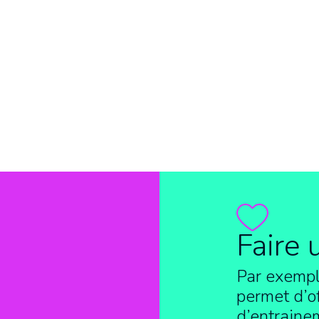
Faire 
Par exempl
permet d’of
d’entraine