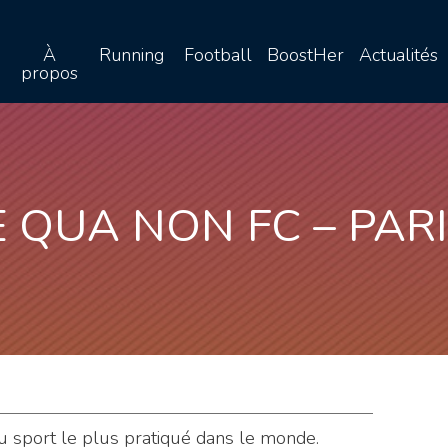
À
Running
Football
BoostHer
Actualités
propos
E QUA NON FC – PARI
 du sport le plus pratiqué dans le monde.