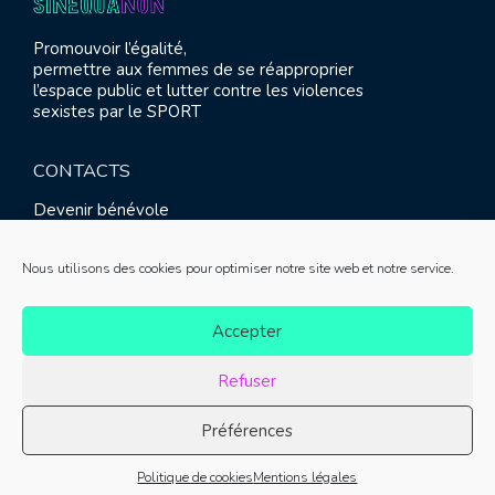
Promouvoir l’égalité,
permettre aux femmes de se réapproprier
l’espace public et lutter contre les violences
sexistes par le SPORT
CONTACTS
Devenir bénévole
Presse
Contact
Nous utilisons des cookies pour optimiser notre site web et notre service.
RETROUVEZ-NOUS
Accepter
Refuser
Préférences
© SINE QUA NON 2021 |
Mentions légales
|
Réalisation :
Politique de cookies
Mentions légales
Meliatis