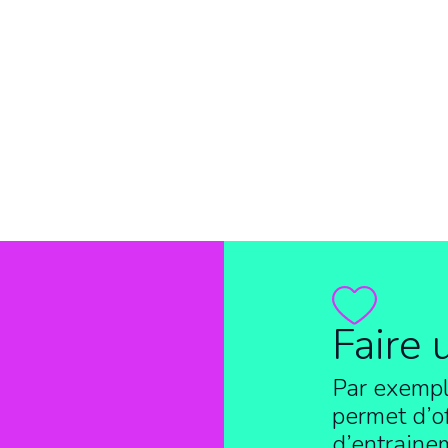
Faire 
Par exempl
permet d’of
d’entraine