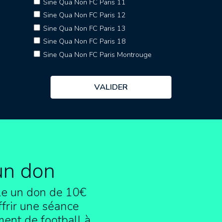
Sine Qua Non FC Paris 11
Sine Qua Non FC Paris 12
Sine Qua Non FC Paris 13
Sine Qua Non FC Paris 18
Sine Qua Non FC Paris Montrouge
un don
e un don de 10€
frir une séance
ment de football à