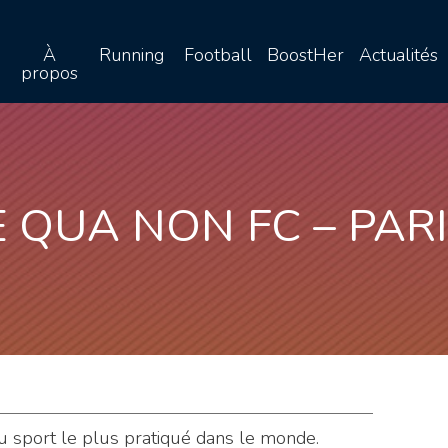
À
Running
Football
BoostHer
Actualités
propos
E QUA NON FC – PARI
 du sport le plus pratiqué dans le monde.