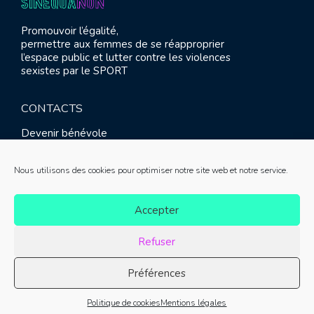
Promouvoir l’égalité,
permettre aux femmes de se réapproprier
l’espace public et lutter contre les violences
sexistes par le SPORT
CONTACTS
Devenir bénévole
Presse
Contact
Nous utilisons des cookies pour optimiser notre site web et notre service.
RETROUVEZ-NOUS
Accepter
Refuser
Préférences
© SINE QUA NON 2021 |
Mentions légales
|
Réalisation :
Politique de cookies
Mentions légales
Meliatis