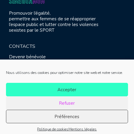
Promouvoir l’égalité,
permettre aux femmes de se réapproprier
l’espace public et lutter contre les violences
sexistes par le SPORT
CONTACTS
Devenir bénévole
Presse
Contact
Nous utilisons des cookies pour optimiser notre site web et notre service.
RETROUVEZ-NOUS
Accepter
Refuser
Préférences
© SINE QUA NON 2021 |
Mentions légales
|
Réalisation :
Politique de cookies
Mentions légales
Meliatis