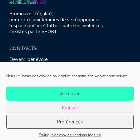
Promouvoir l’égalité,
permettre aux femmes de se réapproprier
l’espace public et lutter contre les violences
sexistes par le SPORT
CONTACTS
Devenir bénévole
Presse
Contact
Nous utilisons des cookies pour optimiser notre site web et notre service.
RETROUVEZ-NOUS
Accepter
Refuser
Préférences
© SINE QUA NON 2021 |
Mentions légales
|
Réalisation :
Politique de cookies
Mentions légales
Meliatis