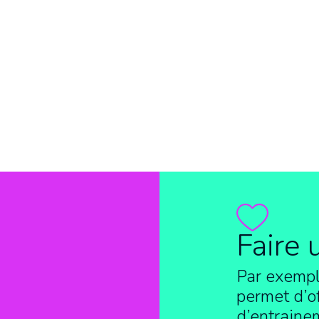
Faire 
Par exempl
permet d’of
d’entraine