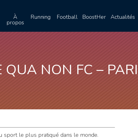
À
Running
Football
BoostHer
Actualités
propos
E QUA NON FC – PARI
 du sport le plus pratiqué dans le monde.