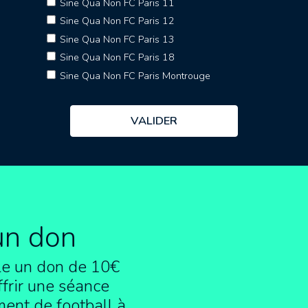
Sine Qua Non FC Paris 11
Sine Qua Non FC Paris 12
Sine Qua Non FC Paris 13
Sine Qua Non FC Paris 18
Sine Qua Non FC Paris Montrouge
un don
e un don de 10€
frir une séance
ment de football à