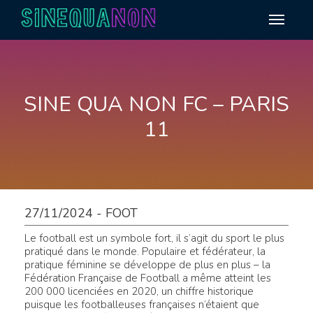
Aller au contenu
SINE QUA NON FC – PARIS
11
27/11/2024 - FOOT
Le football est un symbole fort, il s’agit du sport le plus
pratiqué dans le monde. Populaire et fédérateur, la
pratique féminine se développe de plus en plus – la
Fédération Française de Football a même atteint les
200 000 licenciées en 2020, un chiffre historique
puisque les footballeuses françaises n’étaient que